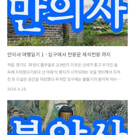
졌고, 예불 때 쓰이는 것일까?범종각, 범종루 넓은 공터가 나온다.소원성
취의 종과 범종각 ..
만의사 여행일기 1 - 입구에서 천왕문 제석천왕 까지
처음 경기도 화성시 풀무골로 219번지 이곳은 산세가 좋고 우거진 숲
속에 지어졌다기보다 산 아래 막 평지가 시작되려는 곳을 정비해서 지어
진 듯 드넓은 공간을 자랑했다.주차장 입구에는 물줄기가 쏟아져 약수를
먹고 떠 가기에 부족함이 없고 산뜻한 바람은 더위를 날려준다.이날도 역
2024. 4. 18.
시 주차장에 주차된 차들이 제법 있었고 약수를 뜨는 사람, 등산을 가는
사람 등 여럿이 보였다. 처음 도착하고 화장실이 있어서 반갑다. 먼 길 여
행하며 도착하면 휴게소를 들리지 못한 여행객들이 있을 텐데 화장실의
유무는 여행의 질을 높이는 중요한 건물이다.입구한글로 보기 좋게 쓰였
다. 한자보다 한글이 좋다. 커다란 용 두 마리가 입구를 지킨다.용이 있는
자리여서인지 아니면 자리가 그런지는 몰라도 이 근처는 좀 습한 느낌이