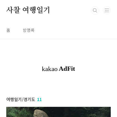
본문 바로가기
사찰 여행일기
홈
방명록
여행일기/경기도
11