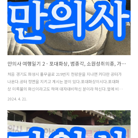
두 분이 호리병을 들고 서계신다. 왼쪽오른쪽 들어가 보자.안이 몹시 궁
금하다. 참배 후 불을 켜놓고 나가시는 분들이 계신가 보다. 그런데 사찰
의 입장도 백번..
만의사 여행일기 2 - 포대화상, 범종각, 소원성취의종, 가사불사 공덕
처음 경기도 화성시 풀무골로 219번지 천왕문을 지나면 커다란 공터가
나온다.공터 정면을 지키고 계시는 분이 있다.포대화상이시다.포대화
상 미륵불의 화신이라고도 하며 대자대비하신 분이라 하신다.옆에 비석
도 있어서 알아볼 수 있게 되어 있다.한자가 없어서 정말 너무너무 좋다.
2024. 4. 21.
인도에서 불교가 없어진 것은 너무 어려워서라고 들었다. 너무 좋다. 단
지 읽을 수 있다는 이유 하나만으로. 소원성취의종옆에는 소원성취의 종
이 있다. 누구나 칠 수 있는 것인가?모른다. 큰 규모의 범종이다. 범종각
조금 더 오르면 사찰에서 예불 때 쓰이는 것으로 보이는 범종이 보인다.
그런데 규모가 더 작아 보인다.그렇다면 소원성취의 종이 더 나중에 지어