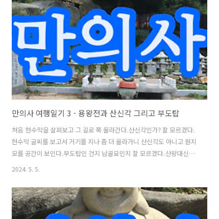
만의사 여행일기 3 - 용왕전과 산신각 그리고 부도탑
처음 현수막을 살펴보고 그 길로 쭉 올라간다.산신각인가? 잘 모르겠다.
현수막 글씨를 보고서 거기를 지나 좀 더 올라가니 산신각도 아니고 뭔지
모를 공간이 보인다.부도탑인 건지 납골묘인지 잘 모르겠다.산왕대신이
그림은 틀림없이 산신할아버지가 틀림이 없는데.... 산왕대신도무지 모
2024. 5. 5.
르겠다. 이 앞의 수많은 석등 비슷한 것들은 아무래도 납골묘가 아닌가?
하는 생각도 드는데 에잉.. 정말 모르겠다.왼쪽의 석탑에는 사람의 사진
이 붙어있었다. 스님인 듯싶다. 용왕대신용왕대신주차장에서 법당을 향
해 올라가는 중에 용왕전을 발견했다.양쪽에 관세음보살님으로 보이는