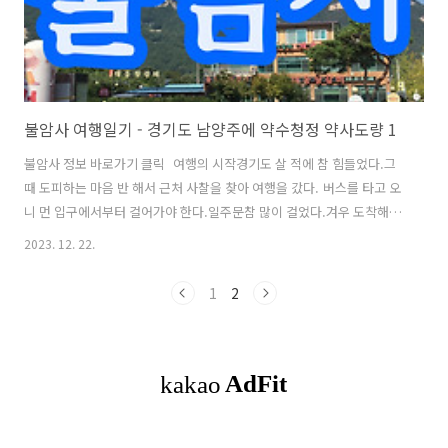
불암사 여행일기 - 경기도 남양주에 약수청정 약사도량 1
불암사 정보 바로가기 클릭 여행의 시작경기도 살 적에 참 힘들었다.그
때 도피하는 마음 반 해서 근처 사찰을 찾아 여행을 갔다. 버스를 타고 오
니 먼 입구에서부터 걸어가야 한다.일주문참 많이 걸었다.겨우 도착해서
일주문을 마주한다. 천보산 불암산의 다른 이름이 천보산인 건가? 아니
2023. 12. 22.
다. 천보산은 조금 떨어진 곳에 있는 산이다. 이유는 모르겠다.경기도는
매우 발전된 도시임에도 산길 숲 속에 지어진 사찰에 다가갈수록 시골화
1
2
되어가는 느낌이 든다. 시멘트 포장이 되어 있다.좁은 산책로의 나무 그
늘이 더운 날 기분 좋게 해 준다. 저 멀리 사찰의 모습이 얼핏 보인다.연
못이 있고 다리가 있으며 그 앞에 포대화상께서 환희 웃고 계신다. 포대
화상풍요로움이 느껴진다. 귀여운 아기부처님이다.불암사는 꽃이 참 많
다.온 세상..