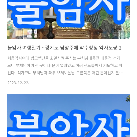
든다. ..
불암사 여행일기 - 경기도 남양주에 약수청정 약사도량 2
처음약사여래 병고액난을 소멸시켜 주시는 부처님대웅전 대웅전 석가
모니 부처님이 계신 곳이다.문이 열려있고 여러 신도들께서 기도하고 계
신다. 석가모니 부처님과 좌우 보처보살님.오른쪽은 어떤 분이신지 잘
모르겠다.왼쪽에 지장보살님이 계신다. 화엄성중화엄성중, 신중탱화한
2023. 12. 22.
쪽 벽에 신장님들이 계신다. 범종각 범종각의 범종이다.아래쪽 홈이 원
형이 아닌 사각인 것이 특징이다. 지장전지장전이 따로 있다.대웅전에도
계시지만 지장전이 별도로 있다. 지장보살 지장보살 지장보살님께 소원
을 빌어본다. 삼성각이지만 각각 별도의 현판을 달았다.칠성각 산신각은
친근한 현판이다.그러나 신통전은 우리가 알던 독성각과는 다른 이름이
다.칠성신, 칠원성군, 사부칠성칠성님이다.칠성각에는 칠성님 한분만 모
시는 것이 일반적인데, 이곳은 좌우에 보살..