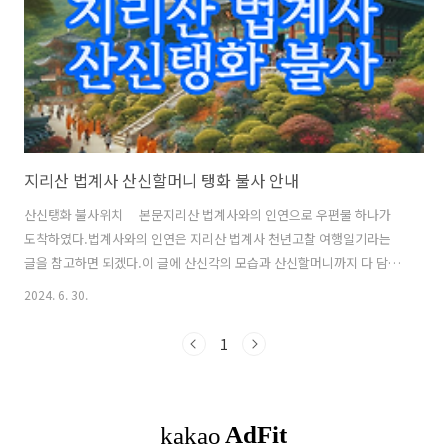
만 원회향 : 10월 17일 목요일..
지리산 법계사 산신할머니 탱화 불사 안내
산신탱화 불사위치 본문지리산 법계사와의 인연으로 우편물 하나가
도착하였다.법계사와의 인연은 지리산 법계사 천년고찰 여행일기라는
글을 참고하면 되겠다.이 글에 산신각의 모습과 산신할머니까지 다 담겨
있다. 사람이 아무리 잘나 봐야 잠자리는 1평 정도이고 아무리 열심히 돌
2024. 6. 30.
아다녀도 전국의 모든 사찰을 둘러보기도 힘들거니와 그 모든 사찰과의
인연이 닿아서 모든 소식을 받아볼 수도 없고 그렇기에 불상을 새로 모신
1
다거나 탱화를 모신다거나 진신사리를 봉안하는 불사에 동참하는 등의
인연은 만나보기 힘든 소식이 아닐 수 없다. 이렇게 소식지가 날아온다
하여도 불사를 하지 않으면 그만이다.그러나 지금 모시는 산신할머니 탱
화가 지금부터 몇백 년을 모시게 될지 천년 이상 모시게 될 탱화인지 알