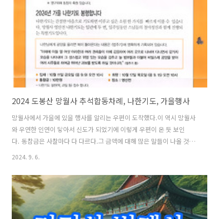
사찰이고 관계자도 아닌 모양인데도..
2024 도봉산 망월사 추석합동차례, 나한기도, 가을행사
망월사에서 가을에 있을 행사를 알리는 우편이 도착했다.이 역시 망월사
와 우연한 인연이 닿아서 신도가 되었기에 이렇게 우편이 온 듯 보인
다. 동참금은 사찰마다 다 다르다.그 금액에 대해 많은 말들이 나올 것이
염려되어 동참금은 삭제를 하였다. 본 글의 원활한 검색을 위하여 텍스트
2024. 9. 6.
로 다시 작성하려 한다. 전화번호 : 031-873-7744팩스 : 031-876-
14132024년 추석합동차례일시 : 2024년 9월 17일 화요일 (음력 8월 15
일) 오전 10시동참금 : 10만 원장소 : 지장전※ 떡, 과일 등 추석 설판 접
수합니다※ 영구위패 동참자 축원 있습니다. 2024년 가을 나한기도 봉
행합니다.입재 : 10월 11일 금요일 (음력 9월 9일) 오전 10시동참금 : 10